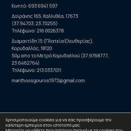
Κινητό:
693 6941 597
Δοϊράνης 165, Καλλιθέα, 17673
(37.94703, 23.70255)
Τηλέφωνο:
216 0026378
Διαμαντίδη 15 (Πλατεία Ελευθερίας),
Κορυδαλλός, 18120
50μ απο το Μετρό Κορυδαλλού (37.9768777,
23.6462764)
Τηλέφωνο:
213 0337011
manthossgouros1972@gmail.com
Χρησιμοποιούμε cookies για να σας προσφέρουμε την
καλύτερη εμπειρία στον ιστότοπό μας.
Μπορείτε να μάθετε περισσότερα σχετικά με τα cookies που