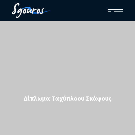
Δίπλωμα Ταχύπλοου Σκάφους