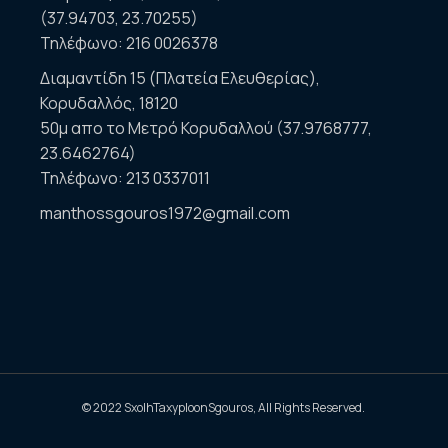
(37.94703, 23.70255)
Τηλέφωνο:
216 0026378
Διαμαντίδη 15 (Πλατεία Ελευθερίας),
Κορυδαλλός, 18120
50μ απο το Μετρό Κορυδαλλού (37.9768777,
23.6462764)
Τηλέφωνο:
213 0337011
manthossgouros1972@gmail.com
© 2022
SxolhTaxyploonSgouros
, All Rights Reserved.