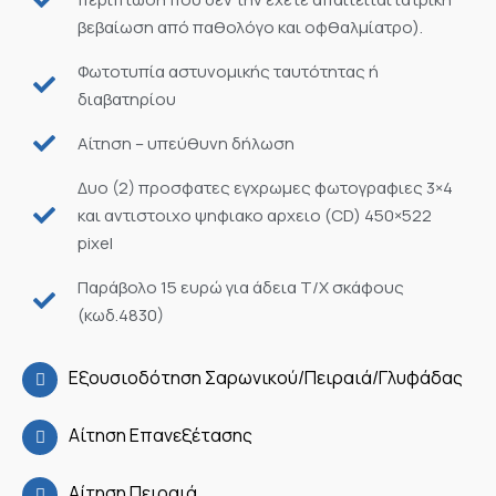
βεβαίωση από παθολόγο και οφθαλμίατρο).
Φωτοτυπία αστυνομικής ταυτότητας ή
διαβατηρίου
Αίτηση – υπεύθυνη δήλωση
Δυο (2) προσφατες εγχρωμες φωτογραφιες 3×4
και αντιστοιχο ψηφιακο αρχειο (CD) 450×522
pixel
Παράβολο 15 ευρώ για άδεια Τ/Χ σκάφους
(κωδ.4830)
Εξουσιοδότηση Σαρωνικού/Πειραιά/Γλυφάδας
Αίτηση Επανεξέτασης
Αίτηση Πειραιά