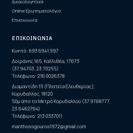
Δικαιολογητικά
Online Ερωτηματολόγιο
Επικοινωνία
ΕΠΙΚΟΙΝΩΝΙΑ
Κινητό:
693 6941 597
Δοϊράνης 165, Καλλιθέα, 17673
(37.94703, 23.70255)
Τηλέφωνο:
216 0026378
Διαμαντίδη 15 (Πλατεία Ελευθερίας),
Κορυδαλλός, 18120
50μ απο το Μετρό Κορυδαλλού (37.9768777,
23.6462764)
Τηλέφωνο:
213 0337011
manthossgouros1972@gmail.com